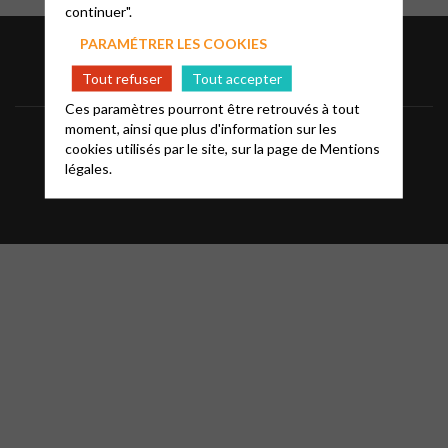
continuer".
PARAMÉTRER LES COOKIES
Tout refuser
Tout accepter
Ces paramètres pourront être retrouvés à tout
moment, ainsi que plus d'information sur les
Informations
Mentions légales
FAQ
cookies utilisés par le site, sur la page de
Mentions
légales.
Glossaire
Contact